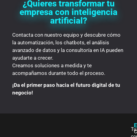
¿Quieres transformar tu
empresa con inteligencia
artificial?
Contacta con nuestro equipo y descubre cómo
la automatización, los chatbots, el análisis
avanzado de datos y la consultoría en IA pueden
ayudarte a crecer.
Creamos soluciones a medida y te
acompañamos durante todo el proceso.
¡Da el primer paso hacia el futuro digital de tu
negocio!
E
Tu
C
co