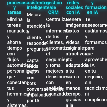
redes
procesos
asistentes
gestión
y
sociales
y
inteligentes
de
formación
con IA
tareas
CRM
en IA
Mejora
Genera
Elimina
Centraliza
Te
la
imágenes,
tareas
la
asesoram
atención
textos
manuales
información
auditamo
al
y
y
de tus
y
cliente,
vídeos
ahorra
clientes,
formamos
responde
originales,
tiempo
automatiza
para
preguntas
atractivos
con
el
que
y
y
flujos
seguimiento
aprovech
capta
adaptados
automáticos
y toma
la IA
leads
a tu
personalizados
mejores
en tu
24/7
marca
que
decisiones
negocio,
con
en
conectan
con
sin
bots
menos
tus
análisis
tecnicism
conversacionales
tiempo,
herramientas
avanzados.
ni
impulsados
gracias
y
complicac
por IA.
a la
sistemas.